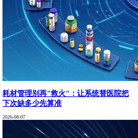
耗材管理别再"救火"：让系统替医院把
下次缺多少先算准
2026-08-07