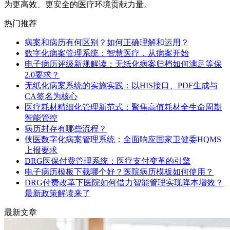
为更高效、更安全的医疗环境贡献力量。
热门推荐
病案和病历有何区别？如何正确理解和运用？
数字化病案管理系统：智慧医疗，从病案开始
电子病历评级新规解读：无纸化病案归档如何满足等保
2.0要求？
无纸化病案系统的实施实践：以HIS接口、PDF生成与
CA签名为核心
医疗耗材精细化管理新范式：聚焦高值耗材全生命周期
智能管控
病历封存有哪些流程？
侠医数字化病案管理系统：全面响应国家卫健委HQMS
上报要求
DRG医保付费管理系统：医疗支付变革的引擎
电子病历模板下载哪个好？医院病历模板如何使用？
DRG付费改革下医院如何借力智能管理实现降本增效？
最新政策解读来了
最新文章