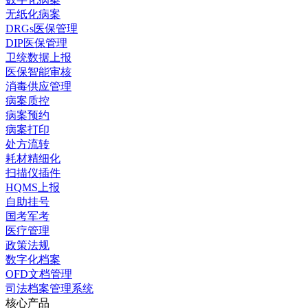
无纸化病案
DRGs医保管理
DIP医保管理
卫统数据上报
医保智能审核
消毒供应管理
病案质控
病案预约
病案打印
处方流转
耗材精细化
扫描仪插件
HQMS上报
自助挂号
国考军考
医疗管理
政策法规
数字化档案
OFD文档管理
司法档案管理系统
核心产品