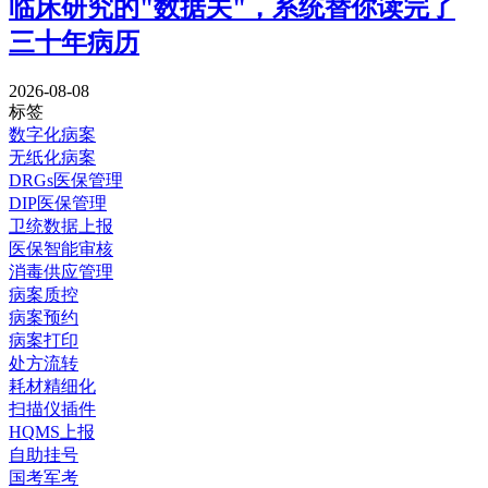
临床研究的"数据关"，系统替你读完了
三十年病历
2026-08-08
标签
数字化病案
无纸化病案
DRGs医保管理
DIP医保管理
卫统数据上报
医保智能审核
消毒供应管理
病案质控
病案预约
病案打印
处方流转
耗材精细化
扫描仪插件
HQMS上报
自助挂号
国考军考