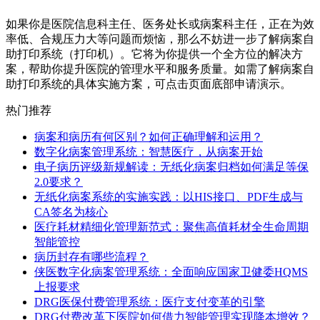
如果你是医院信息科主任、医务处长或病案科主任，正在为效
率低、合规压力大等问题而烦恼，那么不妨进一步了解病案自
助打印系统（打印机）。它将为你提供一个全方位的解决方
案，帮助你提升医院的管理水平和服务质量。如需了解病案自
助打印系统的具体实施方案，可点击页面底部申请演示。
热门推荐
病案和病历有何区别？如何正确理解和运用？
数字化病案管理系统：智慧医疗，从病案开始
电子病历评级新规解读：无纸化病案归档如何满足等保
2.0要求？
无纸化病案系统的实施实践：以HIS接口、PDF生成与
CA签名为核心
医疗耗材精细化管理新范式：聚焦高值耗材全生命周期
智能管控
病历封存有哪些流程？
侠医数字化病案管理系统：全面响应国家卫健委HQMS
上报要求
DRG医保付费管理系统：医疗支付变革的引擎
DRG付费改革下医院如何借力智能管理实现降本增效？