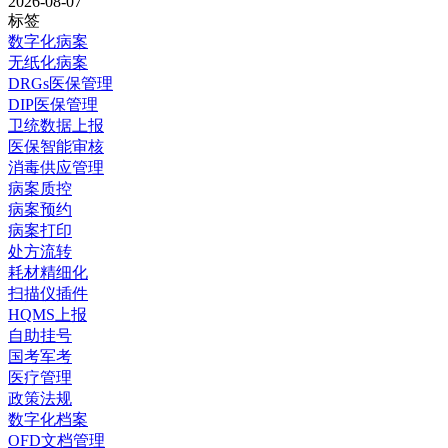
2026-08-07
标签
数字化病案
无纸化病案
DRGs医保管理
DIP医保管理
卫统数据上报
医保智能审核
消毒供应管理
病案质控
病案预约
病案打印
处方流转
耗材精细化
扫描仪插件
HQMS上报
自助挂号
国考军考
医疗管理
政策法规
数字化档案
OFD文档管理