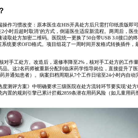
？
操作习惯改变：原本医生在HIS开具处方后只需打印纸质版即可
在2小时后超时取消’的方式，倒逼医生适应新流程。两周后，医
取处方加密二维码。医院统一更换了50台带USB 3.0接口
案系统要求OFD格式。项目组花了一周时间开发格式转换插件，
师核对手工处方。改造后，退修率降至2%，核对手工处方的工作
药品。这2名药师被重新分配到临床药学指导岗位，直接提升了医
药并通知患者）。病案归档周期从7个工作日缩至24小时内自动完
熟度测评方案》中明确要求三级医院在处方流转环节要实现‘处方
内置的规则引擎已累计拦截2859条潜在用药风险（如儿童用