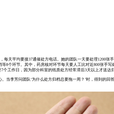
上，每天平均要接37通催处方电话。她的团队一天要处理1200
等8个环节。其中，药房核对环节每天要人工比对近800张手
要7个工作日，因为部分科室的纸质处方经常滞后3天以上才送达
当李芳问团队‘为什么处方归档总要拖一周？’时，得到的回答往