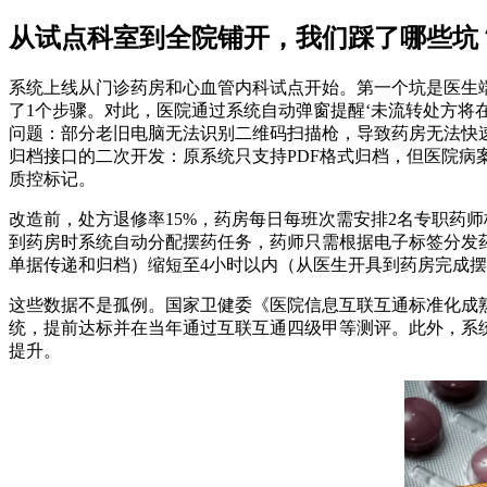
从试点科室到全院铺开，我们踩了哪些坑
系统上线从门诊药房和心血管内科试点开始。第一个坑是医生端
了1个步骤。对此，医院通过系统自动弹窗提醒‘未流转处方将
问题：部分老旧电脑无法识别二维码扫描枪，导致药房无法快速读
归档接口的二次开发：原系统只支持PDF格式归档，但医院病
质控标记。
改造前，处方退修率15%，药房每日每班次需安排2名专职药
到药房时系统自动分配摆药任务，药师只需根据电子标签分发
单据传递和归档）缩短至4小时以内（从医生开具到药房完成摆
这些数据不是孤例。国家卫健委《医院信息互联互通标准化成
统，提前达标并在当年通过互联互通四级甲等测评。此外，系统
提升。