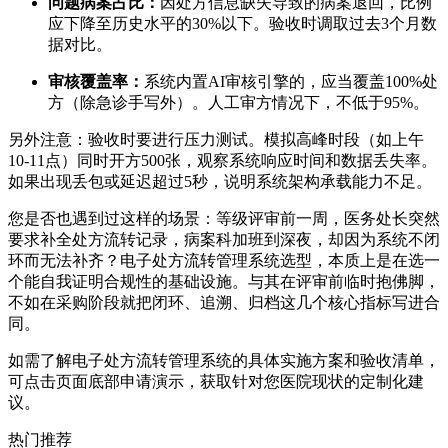
问题病案占比：
因处方信息缺失导致的病案退回，比例
应下降至历史水平的30%以下。验收时调取过去3个月数
据对比。
审核覆盖率：
系统内置AI审核引擎的，应当覆盖100%处
方（除急诊手写外）。人工审方情况下，不低于95%。
另外注意：验收时要进行压力测试。模拟高峰时段（如上午
10-11点）同时开方500张，观察系统响应时间和数据丢失率。
如果出现丢包或延迟超过5秒，说明系统架构承载能力不足。
您是否也遇到过这样的场景：等级评审前一周，医务处长突然
要求补全处方流转记录，病案科加班到深夜，却因为系统不闭
环而无法补齐？电子处方流转管理系统选型，本质上是在选一
个能自我证明合规性的基础设施。与其在评审前临时抱佛脚，
不如在采购阶段就把闭环、追溯、归档这几个核心指标写进合
同。
如需了解电子处方流转管理系统的具体实施方案和验收清单，
可点击页面底部申请演示，获取针对您医院现状的定制化建
议。
热门推荐