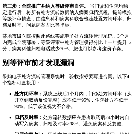
第三步：全院推广并纳入等级评审自评。
当门诊和住院均稳
定运行后，将所有处方流转数据纳入病案归档流程。提前模拟
等级评审抽查，由信息科和病案科联合检验处置方闭环率、归
档及时率、问题病案占比等指标。
某地市级医院按照此路线实施电子处方流转管理系统，3个月
内完成全院部署，等级评审中处方管理项得分比上一年提升12
分，病案科催归档电话减少70%。您也可以参考这份节奏。
别等评审前才发现漏洞
采购电子处方流转管理系统时，验收指标要写进合同。以下4
个指标可直接用：
处方闭环率：
系统上线后1个月内，门诊处方闭环率（从
开立到取药反馈完整）应不低于95%，住院处方不低于
90%。低于该值视为不合格。
归档及时率：
处方流转数据应在患者取药后24小时内自
动写入病案，归档及时率≥98%。避免病案科反复催。