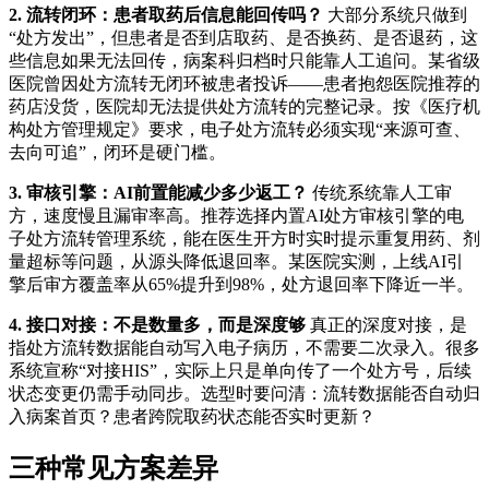
2. 流转闭环：患者取药后信息能回传吗？
大部分系统只做到
“处方发出”，但患者是否到店取药、是否换药、是否退药，这
些信息如果无法回传，病案科归档时只能靠人工追问。某省级
医院曾因处方流转无闭环被患者投诉——患者抱怨医院推荐的
药店没货，医院却无法提供处方流转的完整记录。按《医疗机
构处方管理规定》要求，电子处方流转必须实现“来源可查、
去向可追”，闭环是硬门槛。
3. 审核引擎：AI前置能减少多少返工？
传统系统靠人工审
方，速度慢且漏审率高。推荐选择内置AI处方审核引擎的电
子处方流转管理系统，能在医生开方时实时提示重复用药、剂
量超标等问题，从源头降低退回率。某医院实测，上线AI引
擎后审方覆盖率从65%提升到98%，处方退回率下降近一半。
4. 接口对接：不是数量多，而是深度够
真正的深度对接，是
指处方流转数据能自动写入电子病历，不需要二次录入。很多
系统宣称“对接HIS”，实际上只是单向传了一个处方号，后续
状态变更仍需手动同步。选型时要问清：流转数据能否自动归
入病案首页？患者跨院取药状态能否实时更新？
三种常见方案差异