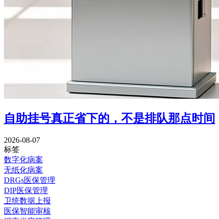
自助挂号真正省下的，不是排队那点时间
2026-08-07
标签
数字化病案
无纸化病案
DRGs医保管理
DIP医保管理
卫统数据上报
医保智能审核