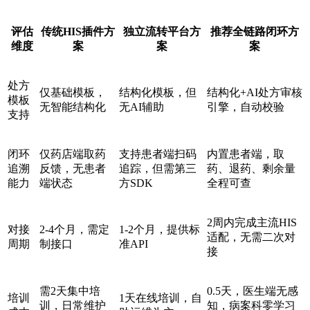
评估
传统HIS插件方
独立流转平台方
推荐全链路闭环方
维度
案
案
案
处方
仅基础模板，
结构化模板，但
结构化+AI处方审核
模板
无智能结构化
无AI辅助
引擎，自动校验
支持
闭环
仅药店端取药
支持患者端扫码
内置患者端，取
追溯
反馈，无患者
追踪，但需第三
药、退药、剩余量
能力
端状态
方SDK
全程可查
2周内完成主流HIS
对接
2-4个月，需定
1-2个月，提供标
适配，无需二次对
周期
制接口
准API
接
需2天集中培
0.5天，医生端无感
培训
1天在线培训，自
训，日常维护
知，病案科零学习