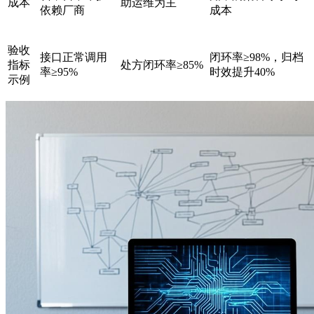
成本
助运维为主
依赖厂商
成本
验收
接口正常调用
闭环率≥98%，归档
指标
处方闭环率≥85%
率≥95%
时效提升40%
示例