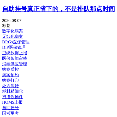
自助挂号真正省下的，不是排队那点时间
2026-08-07
标签
数字化病案
无纸化病案
DRGs医保管理
DIP医保管理
卫统数据上报
医保智能审核
消毒供应管理
病案质控
病案预约
病案打印
处方流转
耗材精细化
扫描仪插件
HQMS上报
自助挂号
国考军考