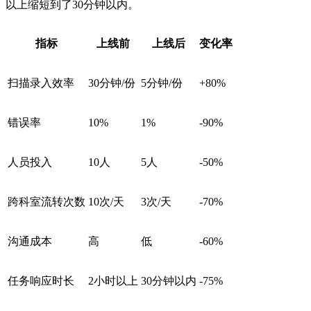
以上缩短到了30分钟以内。
指标
上线前
上线后
变化率
扫描录入效率
30分钟/份
5分钟/份
+80%
错误率
10%
1%
-90%
人员投入
10人
5人
-50%
跨科室流转次数
10次/天
3次/天
-70%
沟通成本
高
低
-60%
任务响应时长
2小时以上
30分钟以内
-75%