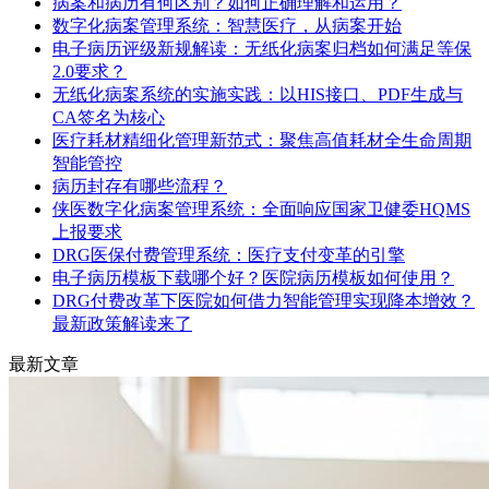
病案和病历有何区别？如何正确理解和运用？
数字化病案管理系统：智慧医疗，从病案开始
电子病历评级新规解读：无纸化病案归档如何满足等保
2.0要求？
无纸化病案系统的实施实践：以HIS接口、PDF生成与
CA签名为核心
医疗耗材精细化管理新范式：聚焦高值耗材全生命周期
智能管控
病历封存有哪些流程？
侠医数字化病案管理系统：全面响应国家卫健委HQMS
上报要求
DRG医保付费管理系统：医疗支付变革的引擎
电子病历模板下载哪个好？医院病历模板如何使用？
DRG付费改革下医院如何借力智能管理实现降本增效？
最新政策解读来了
最新文章