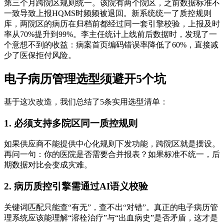
第三个月跨院区规则统一。该院有两个院区，之前数据标准不
一致导致上报HQMS时频频被退回。新系统统一了质控规则
库，两院区的病历在归档前都经过同一套引擎校验，上报及时
率从70%提升到99%。李主任统计上线前后数据时，发现了一
个意想不到的收益：病案首页编码错误率降低了60%，直接减
少了医保拒付风险。
电子病历管理选型须避开5个坑
基于这次改造，我们总结了5条实用选型清单：
1. 必须支持多院区同一质控规则
如果供应商不能提供中心化规则下发功能，跨院区就是摆设。
再问一句：你的医院是否需要合并报表？如果标准不统一，后
期数据对比会变成灾难。
2. 病历质控引擎需通过AI语义校验
关键词匹配只能查“有无”，查不出“对错”。真正的电子病历管
理系统应该能理解“溶栓治疗”与“出血病史”是否矛盾，这才是