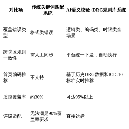
传统关键词匹配
对比项
AI语义校验+DRG规则库系统
系统
覆盖错误类
逻辑类、编码类、时限类全
格式类错误
型
场景
跨院区规则
需人工同步
平台统一下发，自动执行
一致性
首页编码推
基于历史DRG数据和ICD-10
不支持
荐
标准实时推荐
质控覆盖率
约30%
可达95%以上
无法满足90%覆
评级适配
直接达标
盖率要求