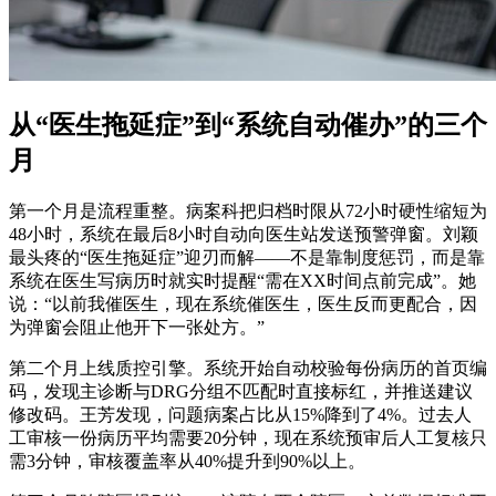
从“医生拖延症”到“系统自动催办”的三个
月
第一个月是流程重整。病案科把归档时限从72小时硬性缩短为
48小时，系统在最后8小时自动向医生站发送预警弹窗。刘颖
最头疼的“医生拖延症”迎刃而解——不是靠制度惩罚，而是靠
系统在医生写病历时就实时提醒“需在XX时间点前完成”。她
说：“以前我催医生，现在系统催医生，医生反而更配合，因
为弹窗会阻止他开下一张处方。”
第二个月上线质控引擎。系统开始自动校验每份病历的首页编
码，发现主诊断与DRG分组不匹配时直接标红，并推送建议
修改码。王芳发现，问题病案占比从15%降到了4%。过去人
工审核一份病历平均需要20分钟，现在系统预审后人工复核只
需3分钟，审核覆盖率从40%提升到90%以上。