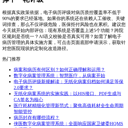
根据真实政策依据，电子病历评级对病历质控覆盖率不低于
90%的要求已经落地。如果你的系统还在依赖人工催收、关键
词排查，那么不仅评级危险，医保拒付风险也在累积。建议您
今天就开始内部评估：现有系统是否覆盖上述5个功能？跨院
区规则是否统一？AI语义校验是否真实可用？如需了解电子
病历管理的具体实施方案，可点击页面底部申请演示，获取针
对您医院现状的定制化改造路径。
热门推荐
病案和病历有何区别？如何正确理解和运用？
数字化病案管理系统：智慧医疗，从病案开始
电子病历评级新规解读：无纸化病案归档如何满足等保
2.0要求？
无纸化病案系统的实施实践：以HIS接口、PDF生成与
CA签名为核心
医疗耗材精细化管理新范式：聚焦高值耗材全生命周期
智能管控
病历封存有哪些流程？
侠医数字化病案管理系统：全面响应国家卫健委HQMS