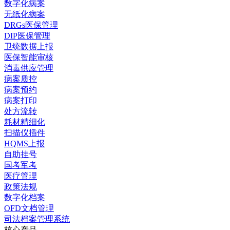
数字化病案
无纸化病案
DRGs医保管理
DIP医保管理
卫统数据上报
医保智能审核
消毒供应管理
病案质控
病案预约
病案打印
处方流转
耗材精细化
扫描仪插件
HQMS上报
自助挂号
国考军考
医疗管理
政策法规
数字化档案
OFD文档管理
司法档案管理系统
核心产品