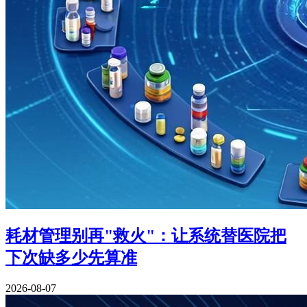
耗材管理别再"救火"：让系统替医院把
下次缺多少先算准
2026-08-07