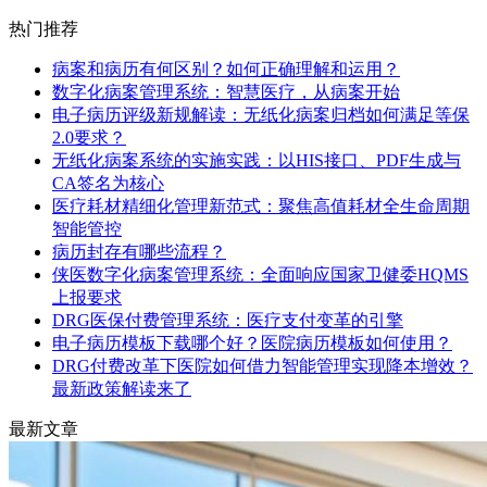
热门推荐
病案和病历有何区别？如何正确理解和运用？
数字化病案管理系统：智慧医疗，从病案开始
电子病历评级新规解读：无纸化病案归档如何满足等保
2.0要求？
无纸化病案系统的实施实践：以HIS接口、PDF生成与
CA签名为核心
医疗耗材精细化管理新范式：聚焦高值耗材全生命周期
智能管控
病历封存有哪些流程？
侠医数字化病案管理系统：全面响应国家卫健委HQMS
上报要求
DRG医保付费管理系统：医疗支付变革的引擎
电子病历模板下载哪个好？医院病历模板如何使用？
DRG付费改革下医院如何借力智能管理实现降本增效？
最新政策解读来了
最新文章