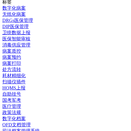
标签
数字化病案
无纸化病案
DRGs医保管理
DIP医保管理
卫统数据上报
医保智能审核
消毒供应管理
病案质控
病案预约
病案打印
处方流转
耗材精细化
扫描仪插件
HQMS上报
自助挂号
国考军考
医疗管理
政策法规
数字化档案
OFD文档管理
司法档案管理系统