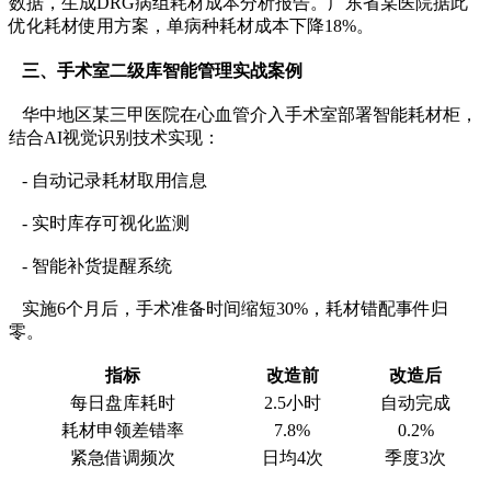
数据，生成DRG病组耗材成本分析报告。广东省某医院据此
优化耗材使用方案，单病种耗材成本下降18%。
三、手术室二级库智能管理实战案例
华中地区某三甲医院在心血管介入手术室部署智能耗材柜，
结合AI视觉识别技术实现：
- 自动记录耗材取用信息
- 实时库存可视化监测
- 智能补货提醒系统
实施6个月后，手术准备时间缩短30%，耗材错配事件归
零。
指标
改造前
改造后
每日盘库耗时
2.5小时
自动完成
耗材申领差错率
7.8%
0.2%
紧急借调频次
日均4次
季度3次