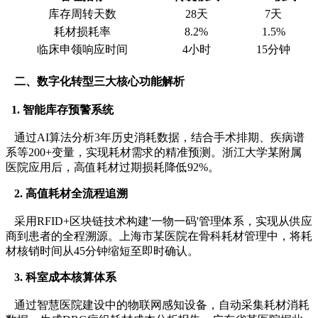
库存周转天数
28天
7天
耗材损耗率
8.2%
1.5%
临床申领响应时间
4小时
15分钟
二、数字化转型三大核心功能解析
1. 智能库存预警系统
通过AI算法分析3年历史消耗数据，结合手术排期、疾病谱
系等200+变量，实现耗材需求的精准预测。浙江大学某附属
医院应用后，高值耗材过期损耗降低92%。
2. 高值耗材全流程追溯
采用RFID+区块链技术构建'一物一码'管理体系，实现从供应
商到患者的全程溯源。上海市某医院在骨科耗材管理中，将耗
材核销时间从45分钟缩短至即时确认。
3. 科室成本核算体系
通过智慧医院建设中的物联网感知设备，自动采集耗材消耗