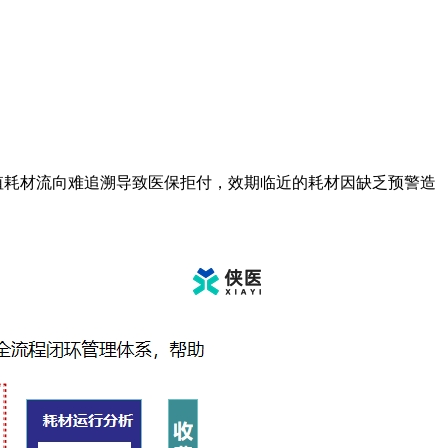
值耗材流向难追溯导致医保拒付，效期临近的耗材因缺乏预警造