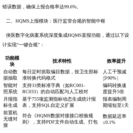
错误数据，确保上报合格率达99.6%。
二、HQMS上报模块：医疗监管合规的智能中枢
侠医数字化病案系统深度集成HQMS直报功能，通过以下设
计实现“一键合规”：
功能模
技术特性
效率提升
块
自动数
每日定时抓取编目数据，按卫生部标
人工干预减
据抽取
准转换代码格式
少90% |
智能对
支持33类标准字典（如RC001-
编码转换速
照系统
RC033）的自动匹配与人工校对
度提升5倍
月报指
基于755项监测指标动态生成统计报
报表编制周
标生成
表，支持SQL自定义扩展
期缩短至1天
前置机
符合《HQMS数据对接接口校验规
数据延迟率
无缝对
则》，支持PDF文件自动生成、打包
≤0.1%
接