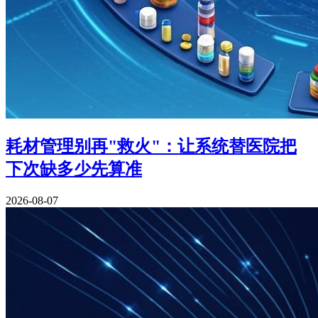
耗材管理别再"救火"：让系统替医院把
下次缺多少先算准
2026-08-07