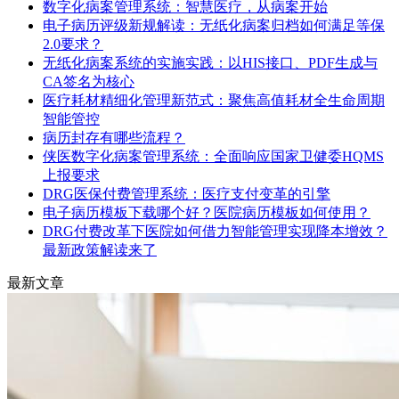
数字化病案管理系统：智慧医疗，从病案开始
电子病历评级新规解读：无纸化病案归档如何满足等保
2.0要求？
无纸化病案系统的实施实践：以HIS接口、PDF生成与
CA签名为核心
医疗耗材精细化管理新范式：聚焦高值耗材全生命周期
智能管控
病历封存有哪些流程？
侠医数字化病案管理系统：全面响应国家卫健委HQMS
上报要求
DRG医保付费管理系统：医疗支付变革的引擎
电子病历模板下载哪个好？医院病历模板如何使用？
DRG付费改革下医院如何借力智能管理实现降本增效？
最新政策解读来了
最新文章