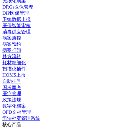
无纸化病案
DRGs医保管理
DIP医保管理
卫统数据上报
医保智能审核
消毒供应管理
病案质控
病案预约
病案打印
处方流转
耗材精细化
扫描仪插件
HQMS上报
自助挂号
国考军考
医疗管理
政策法规
数字化档案
OFD文档管理
司法档案管理系统
核心产品