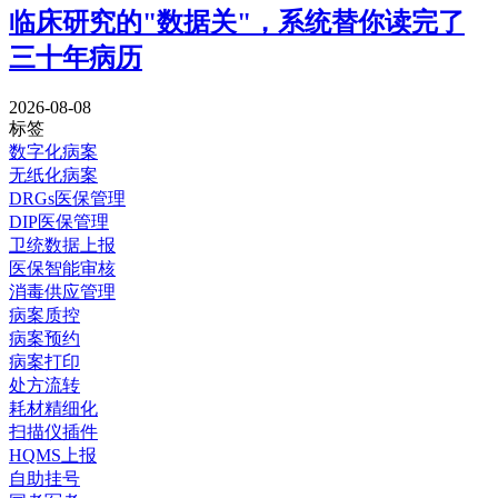
临床研究的"数据关"，系统替你读完了
三十年病历
2026-08-08
标签
数字化病案
无纸化病案
DRGs医保管理
DIP医保管理
卫统数据上报
医保智能审核
消毒供应管理
病案质控
病案预约
病案打印
处方流转
耗材精细化
扫描仪插件
HQMS上报
自助挂号