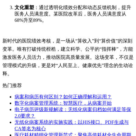
文化重塑
：通过透明化绩效分配和动态反馈机制，提升
医务人员满意度。某医院改革后，医务人员满意度从
68%升至89%。
新时代的医院绩效考核，是一场从“算收入”到“算价值”的深刻
变革。唯有打破传统桎梏，建立科学、公平的“指挥棒”，方能
激发医务人员活力，推动医院高质量发展。这场变革，不仅是
管理模式的升级，更是对“人民至上、健康优先”理念的生动诠
释。
热门推荐
病案和病历有何区别？如何正确理解和运用？
数字化病案管理系统：智慧医疗，从病案开始
电子病历评级新规解读：无纸化病案归档如何满足等保
2.0要求？
无纸化病案系统的实施实践：以HIS接口、PDF生成与
CA签名为核心
医疗耗材精细化管理新范式：聚焦高值耗材全生命周期