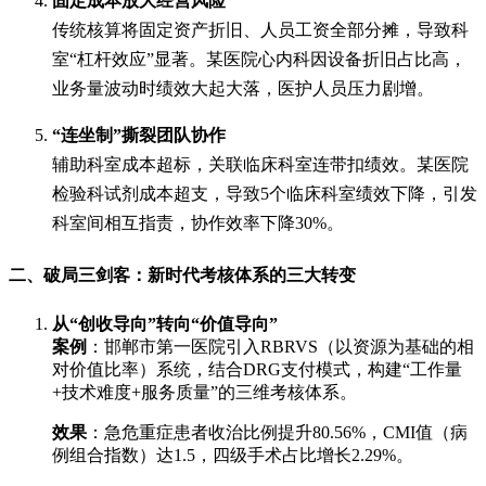
固定成本放大经营风险
传统核算将固定资产折旧、人员工资全部分摊，导致科
室“杠杆效应”显著。某医院心内科因设备折旧占比高，
业务量波动时绩效大起大落，医护人员压力剧增。
“连坐制”撕裂团队协作
辅助科室成本超标，关联临床科室连带扣绩效。某医院
检验科试剂成本超支，导致5个临床科室绩效下降，引发
科室间相互指责，协作效率下降30%。
二、破局三剑客：新时代考核体系的三大转变
从“创收导向”转向“价值导向”
案例
：邯郸市第一医院引入RBRVS（以资源为基础的相
对价值比率）系统，结合DRG支付模式，构建“工作量
+技术难度+服务质量”的三维考核体系。
效果
：急危重症患者收治比例提升80.56%，CMI值（病
例组合指数）达1.5，四级手术占比增长2.29%。