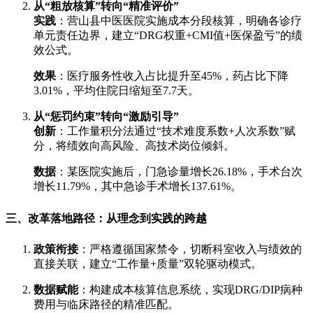
从“粗放核算”转向“精准评价”
实践
：营山县中医医院实施成本分段核算，明确各诊疗
单元责任边界，建立“DRG权重+CMI值+医保盈亏”的绩
效公式。
效果
：医疗服务性收入占比提升至45%，药占比下降
3.01%，平均住院日缩短至7.7天。
从“惩罚约束”转向“激励引导”
创新
：工作量积分法通过“技术难度系数+人次系数”赋
分，将绩效向高风险、高技术岗位倾斜。
数据
：某医院实施后，门急诊量增长26.18%，手术台次
增长11.79%，其中急诊手术增长137.61%。
三、改革落地路径：从理念到实践的跨越
政策衔接
：严格遵循国家禁令，切断科室收入与绩效的
直接关联，建立“工作量+质量”双轮驱动模式。
数据赋能
：构建成本核算信息系统，实现DRG/DIP病种
费用与临床路径的精准匹配。