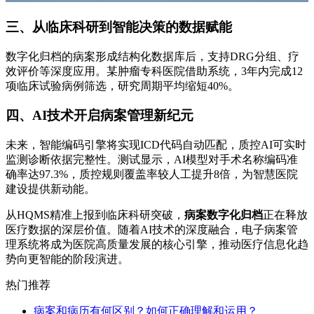
三、从临床科研到智能决策的数据赋能
数字化归档的病案形成结构化数据库后，支持DRG分组、疗
效评价等深度应用。某肿瘤专科医院借助系统，3年内完成12
项临床试验病例筛选，研究周期平均缩短40%。
四、AI技术开启病案管理新纪元
未来，智能编码引擎将实现ICD代码自动匹配，质控AI可实时
监测诊断依据完整性。测试显示，AI模型对手术名称编码准
确率达97.3%，质控规则覆盖率较人工提升8倍，为智慧医院
建设提供新动能。
从HQMS精准上报到临床科研突破，
病案数字化归档
正在释放
医疗数据的深层价值。随着AI技术的深度融合，电子病案管
理系统将成为医院高质量发展的核心引擎，推动医疗信息化趋
势向更智能的阶段演进。
热门推荐
病案和病历有何区别？如何正确理解和运用？