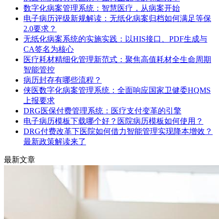
数字化病案管理系统：智慧医疗，从病案开始
电子病历评级新规解读：无纸化病案归档如何满足等保
2.0要求？
无纸化病案系统的实施实践：以HIS接口、PDF生成与
CA签名为核心
医疗耗材精细化管理新范式：聚焦高值耗材全生命周期
智能管控
病历封存有哪些流程？
侠医数字化病案管理系统：全面响应国家卫健委HQMS
上报要求
DRG医保付费管理系统：医疗支付变革的引擎
电子病历模板下载哪个好？医院病历模板如何使用？
DRG付费改革下医院如何借力智能管理实现降本增效？
最新政策解读来了
最新文章