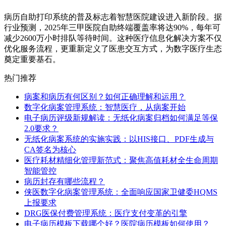
病历自助打印系统的普及标志着智慧医院建设进入新阶段。据
行业预测，2025年三甲医院自助终端覆盖率将达90%，每年可
减少2600万小时排队等待时间。这种医疗信息化解决方案不仅
优化服务流程，更重新定义了医患交互方式，为数字医疗生态
奠定重要基石。
热门推荐
病案和病历有何区别？如何正确理解和运用？
数字化病案管理系统：智慧医疗，从病案开始
电子病历评级新规解读：无纸化病案归档如何满足等保
2.0要求？
无纸化病案系统的实施实践：以HIS接口、PDF生成与
CA签名为核心
医疗耗材精细化管理新范式：聚焦高值耗材全生命周期
智能管控
病历封存有哪些流程？
侠医数字化病案管理系统：全面响应国家卫健委HQMS
上报要求
DRG医保付费管理系统：医疗支付变革的引擎
电子病历模板下载哪个好？医院病历模板如何使用？