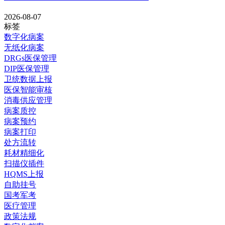
2026-08-07
标签
数字化病案
无纸化病案
DRGs医保管理
DIP医保管理
卫统数据上报
医保智能审核
消毒供应管理
病案质控
病案预约
病案打印
处方流转
耗材精细化
扫描仪插件
HQMS上报
自助挂号
国考军考
医疗管理
政策法规