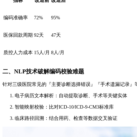
指标
改造前
改造后
编码准确率
72%
95%
医保回款周期
92天
47天
质控人力成本
15人/月
8人/月
二、NLP技术破解编码校验难题
针对三级医院常见的『主要诊断选择错误』『手术遗漏记录』
电子病历文本解析：自动提取诊断、手术等关键实体
智能映射校验：比对ICD-10/ICD-9-CM3标准库
临床路径回溯：结合用药、检查等数据交叉验证