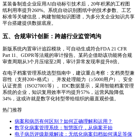
某装备制造企业应用AI自动标引技术后，20年积累的工程图
纸利用率提升260%。系统自动识别图纸中的技术参数、工艺
标准等关键信息，构建智能知识图谱，为多分支企业知识共享
平台搭建提供数据底座。
五、合规审计创新：跨越行业监管鸿沟
新版系统内置审计追踪模块，可自动生成符合FDA 21 CFR
Part 11、GDPR等法规的审计报告。某药企借助该功能将合规
审查周期从3个月压缩至2周，审计异常发现率提升8倍。
在电子档案管理系统选型指南中，建议重点考察：文档类型兼
容性（支持200+格式）、并发处理能力（≥5000用户）、安全
认证资质（ISO27001等）。IDC数据显示，采用智能档案管理
系统的企业，知识复用效率平均提升57%，运营风险降低
34%，这或许就是数字化转型带给组织的最直观价值。
热门推荐
病案和病历有何区别？如何正确理解和运用？
数字化病案管理系统：智慧医疗，从病案开始
电子病历评级新规解读：无纸化病案归档如何满足等保