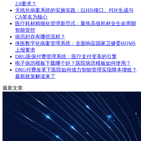
2.0要求？
无纸化病案系统的实施实践：以HIS接口、PDF生成与
CA签名为核心
医疗耗材精细化管理新范式：聚焦高值耗材全生命周期
智能管控
病历封存有哪些流程？
侠医数字化病案管理系统：全面响应国家卫健委HQMS
上报要求
DRG医保付费管理系统：医疗支付变革的引擎
电子病历模板下载哪个好？医院病历模板如何使用？
DRG付费改革下医院如何借力智能管理实现降本增效？
最新政策解读来了
最新文章