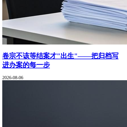
卷宗不该等结案才"出生"——把归档写
进办案的每一步
2026-08-06