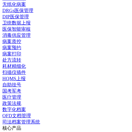
无纸化病案
DRGs医保管理
DIP医保管理
卫统数据上报
医保智能审核
消毒供应管理
病案质控
病案预约
病案打印
处方流转
耗材精细化
扫描仪插件
HQMS上报
自助挂号
国考军考
医疗管理
政策法规
数字化档案
OFD文档管理
司法档案管理系统
核心产品