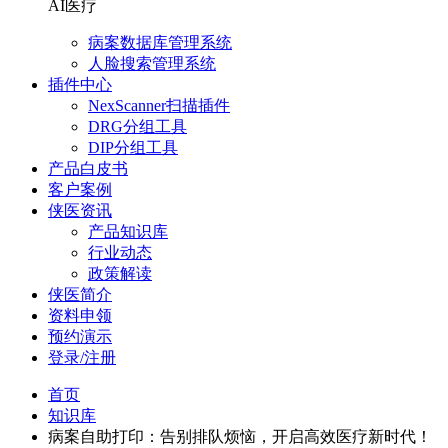
AI医疗
病案数据库管理系统
人脸搜索管理系统
插件中心
NexScanner扫描插件
DRG分组工具
DIP分组工具
产品白皮书
客户案例
侠医资讯
产品知识库
行业动态
政策解读
侠医简介
资料申领
预约演示
登录/注册
首页
知识库
病案自助打印：告别排队烦恼，开启高效医疗新时代！