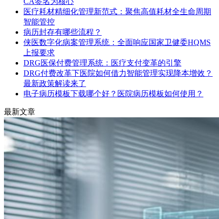
CA签名为核心
医疗耗材精细化管理新范式：聚焦高值耗材全生命周期
智能管控
病历封存有哪些流程？
侠医数字化病案管理系统：全面响应国家卫健委HQMS
上报要求
DRG医保付费管理系统：医疗支付变革的引擎
DRG付费改革下医院如何借力智能管理实现降本增效？
最新政策解读来了
电子病历模板下载哪个好？医院病历模板如何使用？
最新文章