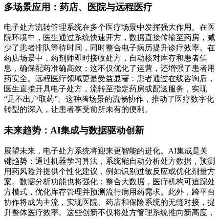
多场景应用：药店、医院与远程医疗
电子处方流转管理系统在多个医疗场景中发挥强大作用。在医
院环境中，医生通过系统快速开方，数据直接传输至药房，减
少了患者排队等待时间，同时整合电子病历提升诊疗效率。在
药店场景中，药剂师即时接收处方，自动核对库存和患者信
息，确保配药准确高效；这不仅优化了运营，还增强了患者用
药安全。远程医疗领域更是受益显著：患者通过在线咨询后，
医生直接开具电子处方，流转至指定药房或配送服务，实现
“足不出户取药”。这种跨场景的流畅协作，推动了医疗数字化
转型的深入，让患者享受前所未有的便利。
未来趋势：AI集成与数据驱动创新
展望未来，电子处方系统将迎来更智能的进化。AI集成是关
键趋势：通过机器学习算法，系统能自动分析处方数据，预测
用药风险并提供个性化建议，例如识别过敏反应或优化剂量方
案。数据分析功能也将强化：整合大数据，医疗机构可追踪处
方模式，优化库存管理并预测流行病用药需求。此外，跨平台
协作将成为主流，实现医院、药店和保险系统的无缝对接，提
升整体医疗效率。这些创新不仅将处方管理系统推向新高度，