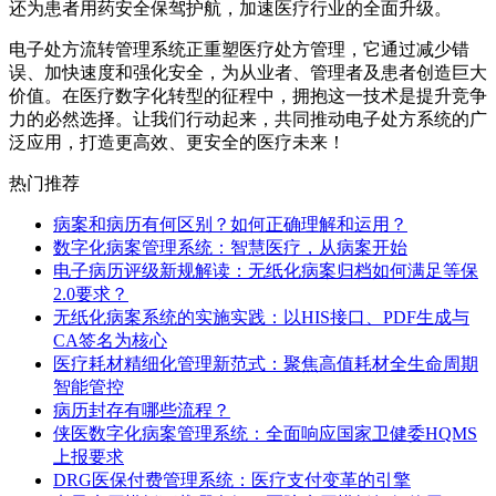
还为患者用药安全保驾护航，加速医疗行业的全面升级。
电子处方流转管理系统正重塑医疗处方管理，它通过减少错
误、加快速度和强化安全，为从业者、管理者及患者创造巨大
价值。在医疗数字化转型的征程中，拥抱这一技术是提升竞争
力的必然选择。让我们行动起来，共同推动电子处方系统的广
泛应用，打造更高效、更安全的医疗未来！
热门推荐
病案和病历有何区别？如何正确理解和运用？
数字化病案管理系统：智慧医疗，从病案开始
电子病历评级新规解读：无纸化病案归档如何满足等保
2.0要求？
无纸化病案系统的实施实践：以HIS接口、PDF生成与
CA签名为核心
医疗耗材精细化管理新范式：聚焦高值耗材全生命周期
智能管控
病历封存有哪些流程？
侠医数字化病案管理系统：全面响应国家卫健委HQMS
上报要求
DRG医保付费管理系统：医疗支付变革的引擎