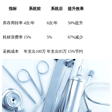
指标
系统前
系统后
提升效果
库存周转率
4次/年
6次/年
50%提升
耗材浪费率
15%
5%
67%减少
采购成本
年支出100万
年支出85万
15%节约