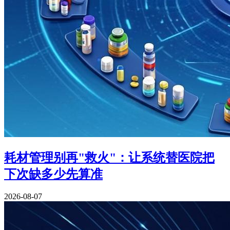
耗材管理别再"救火"：让系统替医院把
下次缺多少先算准
2026-08-07