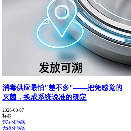
消毒供应最怕"差不多"——把凭感觉的
灭菌，换成系统说准的确定
2026-08-07
标签
数字化病案
无纸化病案