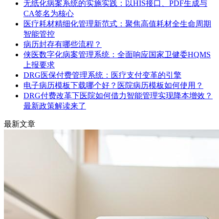
无纸化病案系统的实施实践：以HIS接口、PDF生成与
CA签名为核心
医疗耗材精细化管理新范式：聚焦高值耗材全生命周期
智能管控
病历封存有哪些流程？
侠医数字化病案管理系统：全面响应国家卫健委HQMS
上报要求
DRG医保付费管理系统：医疗支付变革的引擎
电子病历模板下载哪个好？医院病历模板如何使用？
DRG付费改革下医院如何借力智能管理实现降本增效？
最新政策解读来了
最新文章