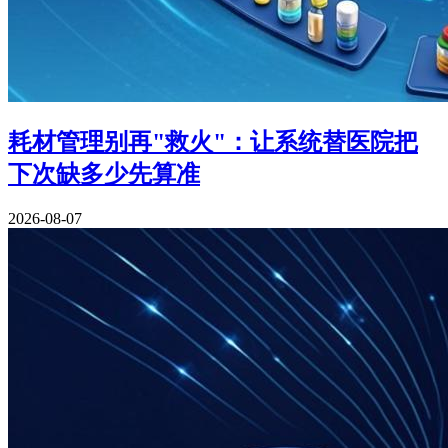
耗材管理别再"救火"：让系统替医院把
下次缺多少先算准
2026-08-07