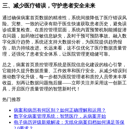
三、减少医疗错误，守护患者安全未来
通过确保病案首页数据的精准性，系统间接降低了医疗错误风
险。完整、一致的记录有助于医生快速获取患者历史，避免误
诊或重复检查。在质控管理层面，系统内置预警机制能捕捉潜
在问题，如药物过敏信息缺失，及时干预可预防事故。融入数
字化医疗趋势，系统还支持大数据分析，为医院提供趋势报
告，助力持续改进。长远来看，这不仅优化了医疗数据质量管
理，还强化了患者安全体系，让医院管理更稳健可靠。
总之，病案首页质控管理系统是医院信息化建设的核心引擎，
它能持久提升数据质量、工作效率和医疗安全。从减少错误到
推动数字化升级，每一步都为医院管理者和质控人员带来丰厚
收益。别再让数据问题拖后腿——立即关注并采用这一创新工
具，开启医疗质量管理的智慧新时代！
热门推荐
病案和病历有何区别？如何正确理解和运用？
数字化病案管理系统：智慧医疗，从病案开始
电子病历评级新规解读：无纸化病案归档如何满足等保
2.0要求？