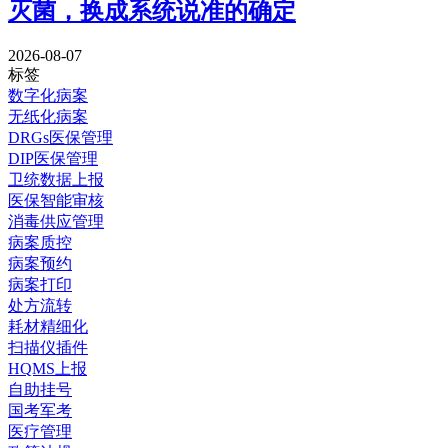
灭菌，换成系统说准的确定
2026-08-07
标签
数字化病案
无纸化病案
DRGs医保管理
DIP医保管理
卫统数据上报
医保智能审核
消毒供应管理
病案质控
病案预约
病案打印
处方流转
耗材精细化
扫描仪插件
HQMS上报
自助挂号
国考军考
医疗管理