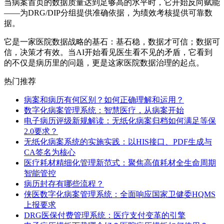
当病案首页的数据质量达到足够高的水平时，它开始反向赋能
——为DRG/DIP分组提供准确依据，为绩效考核提供可靠数
据。
它是一家医院数据战略的基石：基石稳，数据才可信；数据可
信，决策才有效。当AI开始看见医生看不见的矛盾，它看到
的不仅是病历里的问题，更是这家医院数据治理的起点。
热门推荐
病案和病历有何区别？如何正确理解和运用？
数字化病案管理系统：智慧医疗，从病案开始
电子病历评级新规解读：无纸化病案归档如何满足等保
2.0要求？
无纸化病案系统的实施实践：以HIS接口、PDF生成与
CA签名为核心
医疗耗材精细化管理新范式：聚焦高值耗材全生命周期
智能管控
病历封存有哪些流程？
侠医数字化病案管理系统：全面响应国家卫健委HQMS
上报要求
DRG医保付费管理系统：医疗支付变革的引擎