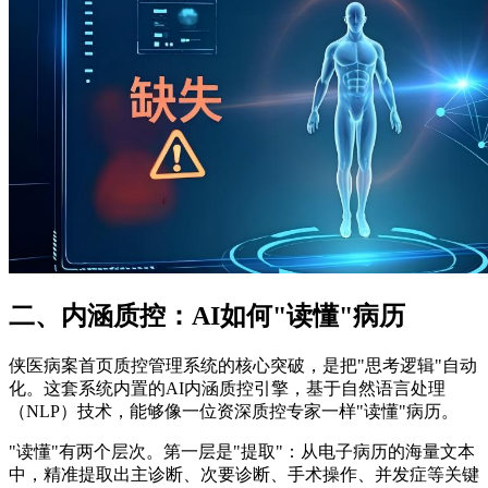
二、内涵质控：AI如何"读懂"病历
侠医病案首页质控管理系统的核心突破，是把"思考逻辑"自动
化。这套系统内置的AI内涵质控引擎，基于自然语言处理
（NLP）技术，能够像一位资深质控专家一样"读懂"病历。
"读懂"有两个层次。第一层是"提取"：从电子病历的海量文本
中，精准提取出主诊断、次要诊断、手术操作、并发症等关键