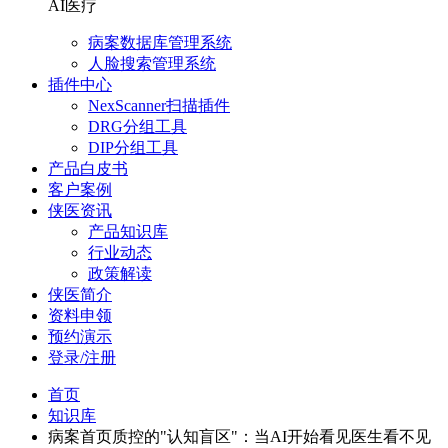
AI医疗
病案数据库管理系统
人脸搜索管理系统
插件中心
NexScanner扫描插件
DRG分组工具
DIP分组工具
产品白皮书
客户案例
侠医资讯
产品知识库
行业动态
政策解读
侠医简介
资料申领
预约演示
登录/注册
首页
知识库
病案首页质控的"认知盲区"：当AI开始看见医生看不见