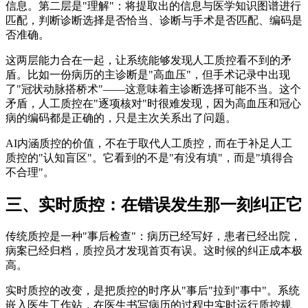
信息。第二层是"理解"：将提取出的信息与医学知识图谱进行
匹配，判断诊断选择是否恰当、诊断与手术是否匹配、编码是
否准确。
这两层能力合在一起，让系统能够发现人工质控看不到的矛
盾。比如一份病历的主诊断是"高血压"，但手术记录中出现
了"冠状动脉搭桥术"——这意味着主诊断选择可能不当。这个
矛盾，人工质控在"逐项核对"时很难发现，因为高血压和冠心
病的编码都是正确的，只是主次关系出了问题。
AI内涵质控的价值，不在于取代人工质控，而在于补足人工
质控的"认知盲区"。它看到的不是"有没有填"，而是"填得合
不合理"。
三、实时质控：在错误发生那一刻纠正它
传统质控是一种"事后检查"：病历已经写好，患者已经出院，
病案已经归档，质控员才发现首页有误。这时候的纠正成本极
高。
实时质控的改变，是把质控的时序从"事后"拉到"事中"。系统
嵌入医生工作站，在医生书写病历的过程中实时运行质控规